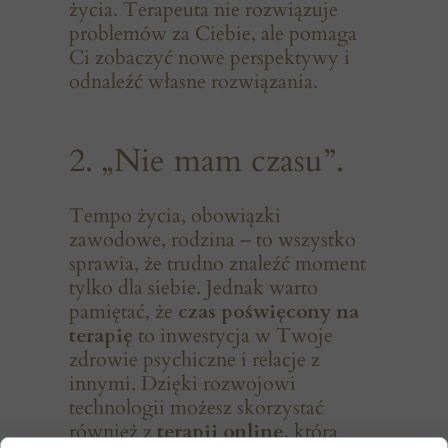
życia. Terapeuta nie rozwiązuje
problemów za Ciebie, ale pomaga
Ci zobaczyć nowe perspektywy i
odnaleźć własne rozwiązania.
2. „Nie mam czasu”.
Tempo życia, obowiązki
zawodowe, rodzina – to wszystko
sprawia, że trudno znaleźć moment
tylko dla siebie. Jednak warto
pamiętać, że
czas poświęcony na
terapię
to inwestycja w Twoje
zdrowie psychiczne i relacje z
innymi. Dzięki rozwojowi
technologii możesz skorzystać
również z
terapii online
, która