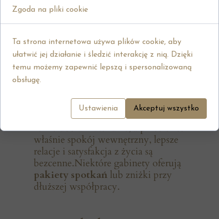
pozwala na spotkania bez
Zgoda na pliki cookie
wychodzenia z domu.
Ta strona internetowa używa plików cookie, aby
3. „To zbyt drogie”.
ułatwić jej działanie i śledzić interakcję z nią. Dzięki
temu możemy zapewnić lepszą i spersonalizowaną
Koszt terapii często postrzegany jest
obsługę.
jako przeszkoda, ale warto spojrzeć
na niego jak na
inwestycję w
Ustawienia
Akceptuj wszystko
siebie
. Wydajemy pieniądze na
różne dobra materialne, a przecież to
właśnie spokój wewnętrzny, lepsze
relacje i satysfakcja z życia są
bezcenne.Niektóre gabinety oferują
pakiety spotkań
lub zniżki przy
dłuższej współpracy.